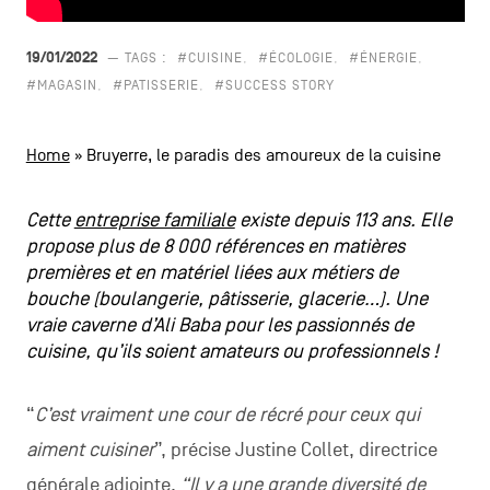
CONTACTEZ-NOUS
secondaire
19/01/2022
— TAGS :
#CUISINE
#ÉCOLOGIE
#ÉNERGIE
MENTIONS LÉGALES
#MAGASIN
#PATISSERIE
#SUCCESS STORY
COOKIES POLICY
Home
»
Bruyerre, le paradis des amoureux de la cuisine
POLITIQUE VIE PRIVÉE
Cette
entreprise familiale
existe depuis 113 ans. Elle
Facebook
Instagram
Youtube
LinkedIn
propose plus de 8 000 références en matières
premières et en matériel liées aux métiers de
bouche (boulangerie, pâtisserie, glacerie…). Une
vraie caverne d’Ali Baba pour les passionnés de
FR
NL
EN
cuisine, qu’ils soient amateurs ou professionnels !
“
C’est vraiment une cour de récré pour ceux qui
aiment cuisiner
”, précise Justine Collet, directrice
générale adjointe.
“Il y a une grande diversité de