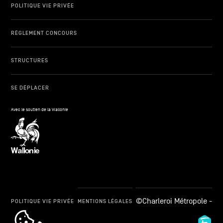
POLITIQUE VIE PRIVÉE
RÈGLEMENT CONCOURS
STRUCTURES
SE DÉPLACER
Avec le soutien de la Wallonie
©Charleroi Métropole -
POLITIQUE VIE PRIVÉE
MENTIONS LÉGALES
cookie_notice_link
Fid