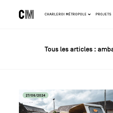
Charleroi
Navigation
CHARLEROI MÉTROPOLE
PROJETS
Métropole
principale
Rechercher
Découvrir
Tous les articles : am
27/06/2024