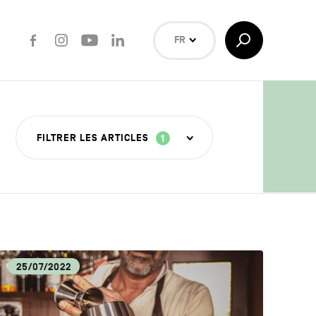
Facebook
Instagram
Youtube
LinkedIn
Afficher/Masquer
FR
la
Recherche
NL
EN
Rechercher
FILTRER LES ARTICLES
1
ISANAT
25/07/2022
OUVERTE