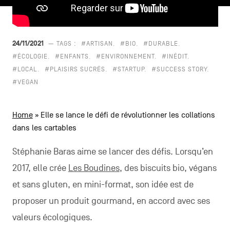
CONTACTEZ-NOUS
secondaire
MENTIONS LÉGALES
24/11/2021
— TAGS :
#ARTISAN
#BIO
#DURABLE
#ÉCOLOGIE
#ENFANTS
#ENVIRONNEMENT
#INÉDIT
COOKIES POLICY
#LOCAL
#PLAISIRS SUCRÉS
#STARTUP
#SUCCESS STORY
#VEGAN
POLITIQUE VIE PRIVÉE
Facebook
Instagram
Youtube
LinkedIn
Home
»
Elle se lance le défi de révolutionner les collations
dans les cartables
Stéphanie Baras aime se lancer des défis. Lorsqu’en
FR
NL
EN
2017, elle crée
Les Boudines
, des biscuits bio, végans
et sans gluten, en mini-format, son idée est de
proposer un produit gourmand, en accord avec ses
valeurs écologiques.