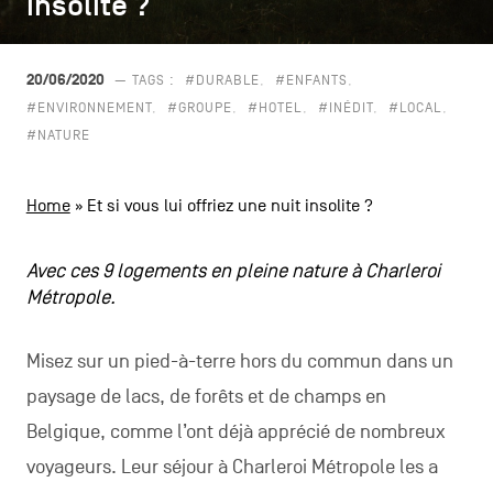
insolite ?
insolite ?
CONTACTEZ-NOUS
secondaire
MENTIONS LÉGALES
20/06/2020
— TAGS :
#DURABLE
#ENFANTS
#ENVIRONNEMENT
#GROUPE
#HOTEL
#INÉDIT
#LOCAL
COOKIES POLICY
#NATURE
POLITIQUE VIE PRIVÉE
Home
»
Et si vous lui offriez une nuit insolite ?
Facebook
Instagram
Youtube
LinkedIn
Avec ces 9 logements en pleine nature à Charleroi
Métropole.
FR
NL
EN
Misez sur un pied-à-terre hors du commun dans un
paysage de lacs, de forêts et de champs en
Belgique, comme l’ont déjà apprécié de nombreux
voyageurs. Leur séjour à Charleroi Métropole les a