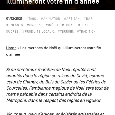
illumineront votre fin d’année
illumineront votre fin d’année
CONTACTEZ-NOUS
secondaire
MENTIONS LÉGALES
01/12/2021
— TAGS :
#ANIMATION
#ARTISAN
#BAR
#ENFANTS
#GROUPE
#INÉDIT
#LOCAL
#PLAISIRS
COOKIES POLICY
SUCRÉS
#PRODUITS LOCAUX
#TERROIR
#TRADITION
POLITIQUE VIE PRIVÉE
Home
»
Les marchés de Noël qui illumineront votre fin
Facebook
Instagram
Youtube
LinkedIn
d’année
Si de nombreux marchés de Noël réputés sont
annulés dans la région en raison du Covid, comme
FR
NL
EN
celui de Chimay, du Bois du Cazier ou les Fééries de
Courcelles, l’ambiance magique de Noël sera tout de
même palpable dans certains endroits de la
Métropole, dans le respect des règles en vigueur.
Vin chaud, pain d’épices, spécialités artisanales et