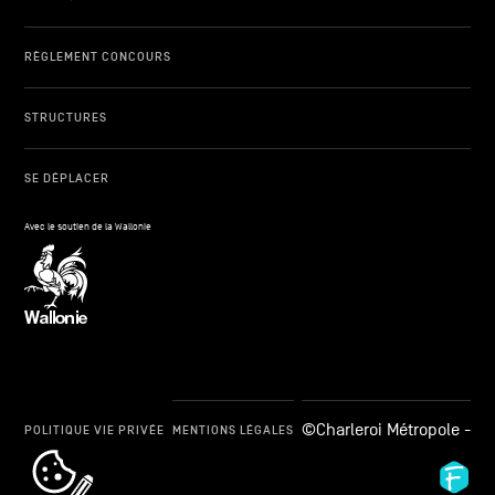
RÈGLEMENT CONCOURS
STRUCTURES
SE DÉPLACER
Avec le soutien de la Wallonie
©Charleroi Métropole -
POLITIQUE VIE PRIVÉE
MENTIONS LÉGALES
cookie_notice_link
Fid