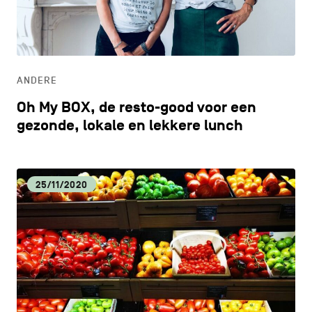
CONTACT
navigatie
CULTUUR
ALGEMENE VOORWAARDEN
ECONOMISCHE DYNAMIEK
COOKIEBELEID
ANDERE
Oh My BOX, de resto-good voor een
PRIVACYBELEID
HORECA
gezonde, lokale en lekkere lunch
Facebook
Instagram
Youtube
LinkedIn
LIFESTYLE
25/11/2020
NL
EN
FR
LOKALE VOEDINGSPRODUCTEN
MILIEU