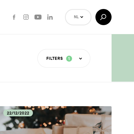
Facebook
Instagram
Youtube
LinkedIn
Toggle
NL
Search
EN
FR
Zoeken
FILTERS
1
ERE
TUUR
22/12/2022
ECA