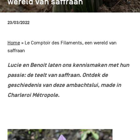
wereld van saffraan
wereld van saffraan
CONTACT
navigatie
ALGEMENE VOORWAARDEN
23/03/2022
COOKIEBELEID
Home
»
Le Comptoir des Filaments, een wereld van
saffraan
PRIVACYBELEID
Facebook
Instagram
Youtube
LinkedIn
Lucie en Benoit laten ons kennismaken met hun
passie: de teelt van saffraan. Ontdek de
geschiedenis van deze ambachtslui, made in
NL
EN
FR
Charleroi Métropole.