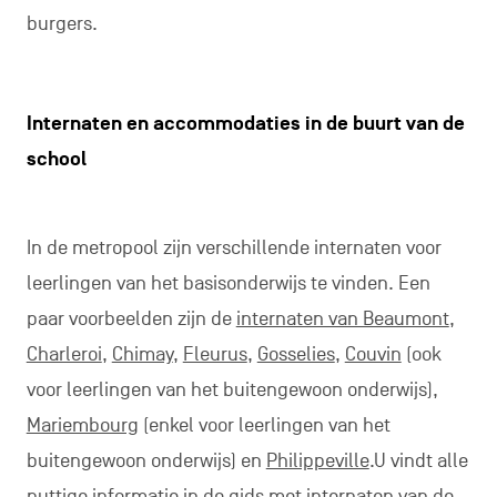
burgers.
Internaten en accommodaties in de buurt van de
school
In de metropool zijn verschillende internaten voor
leerlingen van het basisonderwijs te vinden. Een
paar voorbeelden zijn de
internaten van Beaumont
,
Charleroi
,
Chimay
,
Fleurus
,
Gosselies
,
Couvin
(ook
voor leerlingen van het buitengewoon onderwijs),
Mariembourg
(enkel voor leerlingen van het
buitengewoon onderwijs) en
Philippeville
.U vindt alle
nuttige informatie in de
gids met internaten
van de