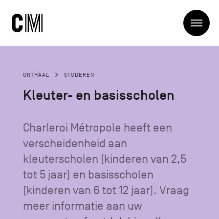
Charleroi
Me
Métropole
Zoeken
Zoeken
ONTHAAL
STUDEREN
Hoofdnavigatie
De Metropool
Kleuter- en basisscholen
De Metropool
Projets
Structures
Charleroi Métropole heeft een
Entreprendre
Ontdekken
verscheidenheid aan
Manger local
kleuterscholen (kinderen van 2,5
Se déplacer
Contact
Se former
tot 5 jaar) en basisscholen
Visiter
(kinderen van 6 tot 12 jaar). Vraag
meer informatie aan uw
Secundaire