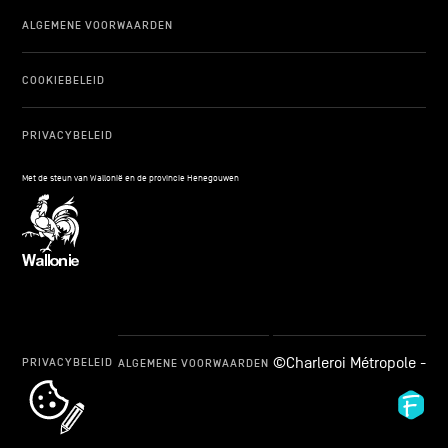
ALGEMENE VOORWAARDEN
COOKIEBELEID
PRIVACYBELEID
Met de steun van Wallonië en de provincie Henegouwen
©Charleroi Métropole -
PRIVACYBELEID
ALGEMENE VOORWAARDEN
cookie_notice_link
Fid
Ag