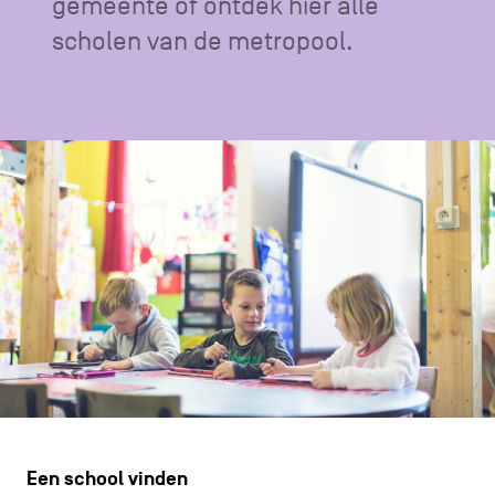
gemeente of ontdek hier alle
CONTACT
navigatie
scholen van de metropool.
ALGEMENE VOORWAARDEN
COOKIEBELEID
PRIVACYBELEID
Facebook
Instagram
Youtube
LinkedIn
NL
EN
FR
Een school vinden