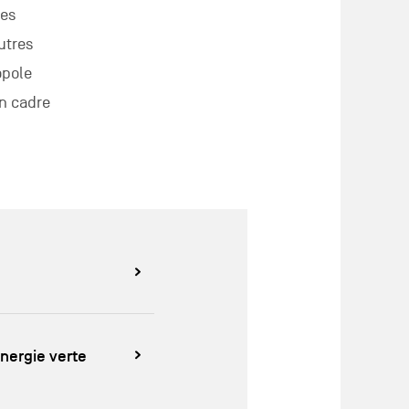
res
utres
ropole
un cadre
nergie verte