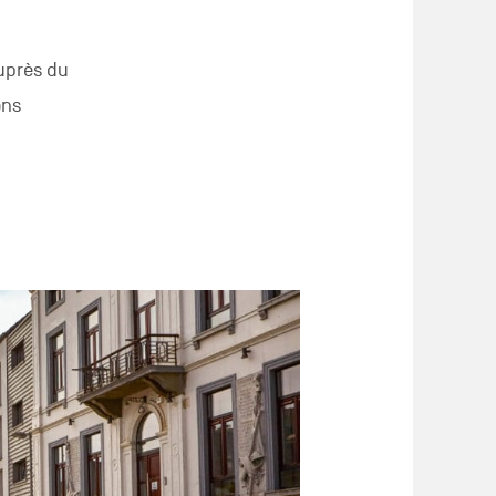
auprès du
ons