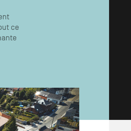
ent
out ce
enante