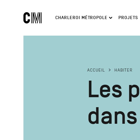
Charleroi
Navigation
CHARLEROI MÉTROPOLE
PROJETS
Métropole
principale
Rechercher
ACCUEIL
HABITER
Les 
dans