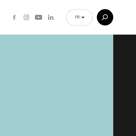
Facebook
Instagram
Youtube
LinkedIn
Afficher/Masquer
FR
la
Recherche
NL
EN
Rechercher