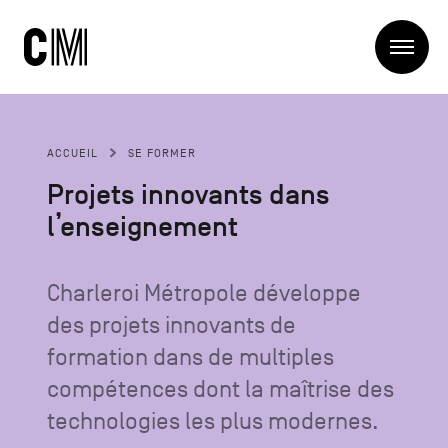
Charleroi
Me
Métropole
Rechercher
Recherc
ACCUEIL
SE FORMER
Navigation
Charleroi Métropole
Projets innovants dans
principale
La Métropole
l’enseignement
Projets
Structures
Entreprendre
Blog
Charleroi Métropole développe
Manger local
des projets innovants de
Se déplacer
Contact
Se former
formation dans de multiples
Visiter
compétences dont la maîtrise des
technologies les plus modernes.
Navigation