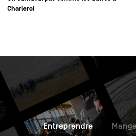
Charleroi
Entreprendre
Manger