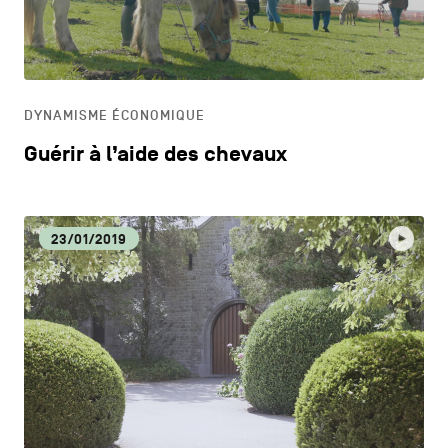
CONTACTEZ-NOUS
secondaire
CM
MENTIONS LÉGALES
CULTURE
COOKIES POLICY
DYNAMISME ÉCONOMIQUE
Guérir à l’aide des chevaux
POLITIQUE VIE PRIVÉE
DÉCOUVERTE
Facebook
Instagram
Youtube
LinkedIn
23/01/2019
DYNAMISME ÉCONOMIQUE
FR
NL
EN
ECOLOGIE
EDUCATION