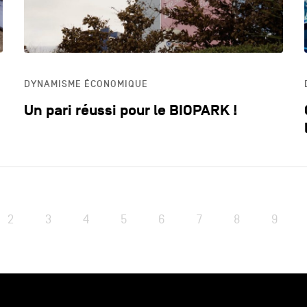
DYNAMISME ÉCONOMIQUE
Un pari réussi pour le BIOPARK !
2
3
4
5
6
7
8
9