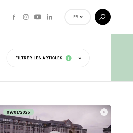
Facebook
Instagram
Youtube
LinkedIn
Afficher/Masquer
FR
la
Recherche
NL
EN
Rechercher
FILTRER LES ARTICLES
1
ISANAT
09/01/2025
OUVERTE