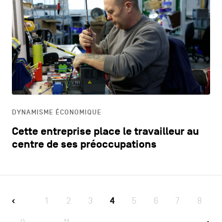
DYNAMISME ÉCONOMIQUE
Cette entreprise place le travailleur au
centre de ses préoccupations
1
2
3
4
5
6
7
8