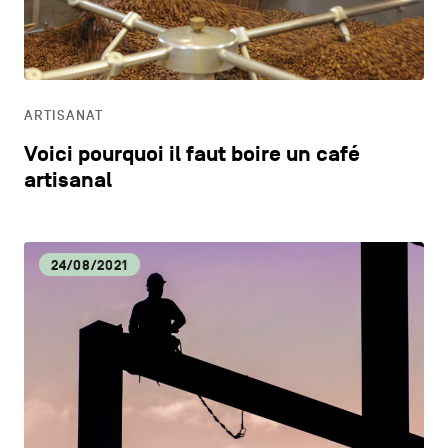
CONTACTEZ-NOUS
secondaire
CM
MENTIONS LÉGALES
CULTURE
COOKIES POLICY
ARTISANAT
Voici pourquoi il faut boire un café
POLITIQUE VIE PRIVÉE
DÉCOUVERTE
artisanal
Facebook
Instagram
Youtube
LinkedIn
DYNAMISME ÉCONOMIQUE
24/08/2021
FR
NL
EN
ECOLOGIE
EDUCATION