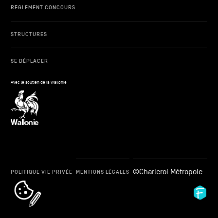
RÈGLEMENT CONCOURS
STRUCTURES
SE DÉPLACER
Avec le soutien de la Wallonie
©Charleroi Métropole -
POLITIQUE VIE PRIVÉE
MENTIONS LÉGALES
cookie_notice_link
Fid
Ag
-