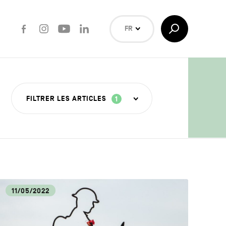
Facebook
Instagram
Youtube
LinkedIn
Afficher/Masquer
FR
la
Recherche
NL
EN
Rechercher
FILTRER LES ARTICLES
1
ISANAT
11/05/2022
OUVERTE