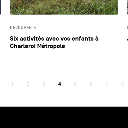
DÉCOUVERTE
Six activités avec vos enfants à
Charleroi Métropole
1
2
3
4
5
6
7
8