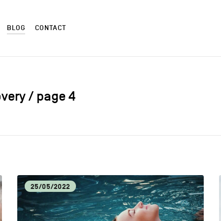
BLOG
CONTACT
overy / page 4
ALIMENTATION LOCALE
ART
AUTRES
CM
25/05/2022
CULTURE
DÉC