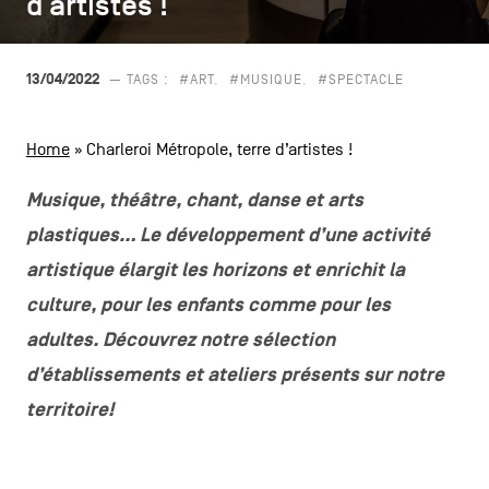
d’artistes !
d’artistes !
CONTACTEZ-NOUS
secondaire
MENTIONS LÉGALES
13/04/2022
— TAGS :
#ART
#MUSIQUE
#SPECTACLE
COOKIES POLICY
Home
»
Charleroi Métropole, terre d’artistes !
POLITIQUE VIE PRIVÉE
Musique, théâtre, chant, danse et arts
Facebook
Instagram
Youtube
LinkedIn
plastiques… Le développement d’une activité
artistique élargit les horizons et enrichit la
culture, pour les enfants comme pour les
FR
NL
EN
adultes. Découvrez notre sélection
d’établissements et ateliers présents sur notre
territoire!