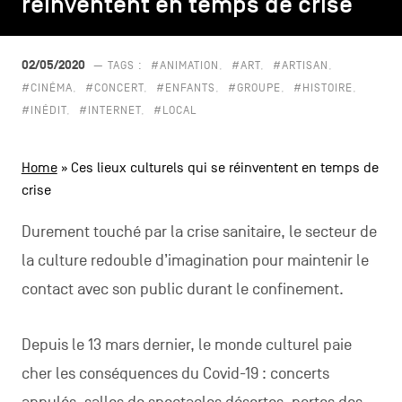
réinventent en temps de crise
réinventent en temps de crise
CONTACTEZ-NOUS
secondaire
MENTIONS LÉGALES
02/05/2020
— TAGS :
#ANIMATION
#ART
#ARTISAN
#CINÉMA
#CONCERT
#ENFANTS
#GROUPE
#HISTOIRE
COOKIES POLICY
#INÉDIT
#INTERNET
#LOCAL
POLITIQUE VIE PRIVÉE
Home
»
Ces lieux culturels qui se réinventent en temps de
Facebook
Instagram
Youtube
LinkedIn
crise
Durement touché par la crise sanitaire, le secteur de
la culture redouble d’imagination pour maintenir le
FR
NL
EN
contact avec son public durant le confinement.
Depuis le 13 mars dernier, le monde culturel paie
cher les conséquences du Covid-19 : concerts