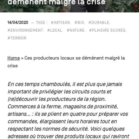
démènent malgré la crise
démènent malgré la crise
CONTACTEZ-NOUS
secondaire
MENTIONS LÉGALES
14/04/2020
— TAGS :
#ARTISAN
#BIO
#DURABLE
#ENVIRONNEMENT
#LOCAL
#NATURE
#PLAISIRS SUCRÉS
COOKIES POLICY
#TERROIR
POLITIQUE VIE PRIVÉE
Home
»
Ces producteurs locaux se démènent malgré la
Facebook
Instagram
Youtube
LinkedIn
crise
En ces temps chamboulés, il est plus que jamais
important de privilégier les circuits courts et
FR
NL
EN
(re)découvrir les producteurs de la région.
Commerces à la ferme, magasins de proximité,
artisans… : ils se plient en quatre pour préparer vos
commandes, élargissent leurs horaires tout en
respectant les normes de sécurité. Voici quelques
adresses où trouver des produits locaux qui raviront