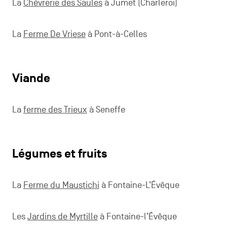
La
Chèvrerie des Saules
à Jumet (Charleroi)
La
Ferme De Vriese
à Pont-à-Celles
Viande
La
ferme des Trieux
à Seneffe
Légumes et fruits
La
Ferme du Maustichi
à Fontaine-L’Évêque
Les
Jardins de Myrtille
à Fontaine-l’Évêque