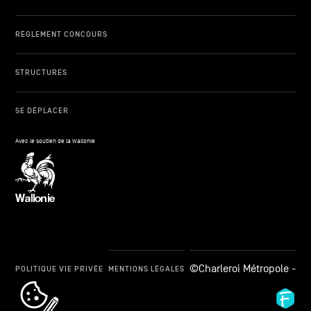
RÈGLEMENT CONCOURS
STRUCTURES
SE DÉPLACER
Avec le soutien de la Wallonie
©Charleroi Métropole -
POLITIQUE VIE PRIVÉE
MENTIONS LÉGALES
cookie_notice_link
Fid