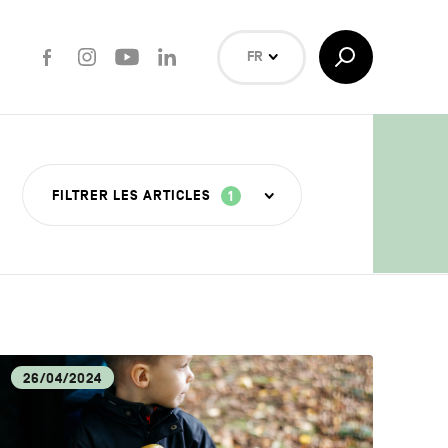
Facebook
Instagram
Youtube
LinkedIn
Afficher/Masquer
FR
la
Recherche
NL
EN
Rechercher
FILTRER LES ARTICLES
1
ISANAT
26/04/2024
OUVERTE