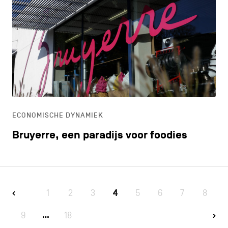
ECONOMISCHE DYNAMIEK
Bruyerre, een paradijs voor foodies
1
2
3
4
5
6
7
8
9
18
…