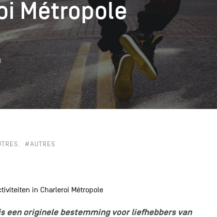
oi Métropole
oi Métropole
k
N
UTRES
#AUTRES
iviteiten in Charleroi Métropole
is een originele bestemming voor liefhebbers van