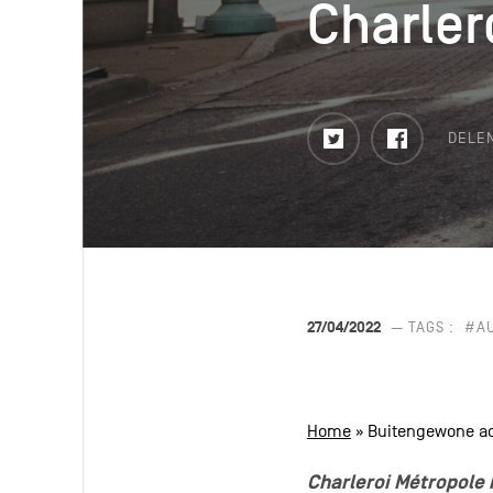
Charler
Charler
Twitter
Faceboo
DELE
27/04/2022
— TAGS :
#A
Home
»
Buitengewone act
Charleroi Métropole 