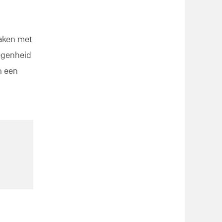
maken met
legenheid
n een