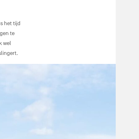
 het tijd
gen te
k wel
lingert.