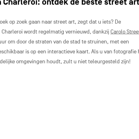
Charleroi: ontdek de beste street ar
oek op zoek gaan naar street art, zegt dat u iets? De
Charleroi wordt regelmatig vernieuwd, dankzij
Carolo Street
ur om door de straten van de stad te struinen, met een
schikbaar is op een interactieve kaart. Als u van fotografie
edelijke omgevingen houdt, zult u niet teleurgesteld zijn!
euwsgierigen en liefhebbers van urban art vertrekt aan het station 
 parfum in Philippeville
an gedroomd het parfum van uw dromen te maken? Eentje dat
ums
kunt u het atelier bezoeken, maakt u kennis met de pa