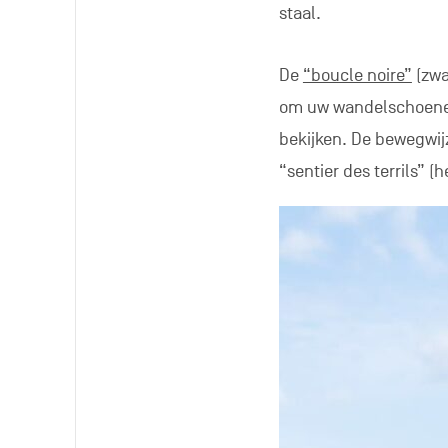
staal.
De
“boucle noire”
(zwa
om uw wandelschoenen
bekijken. De bewegwij
“sentier des terrils” (