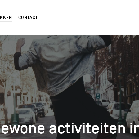
EKKEN
CONTACT
ewone activiteiten i
ewone activiteiten i