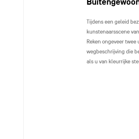
Buitengewoon 
Tijdens een geleid bez
kunstenaarsscene van 
Reken ongeveer twee u
wegbeschrijving die be
als u van kleurrijke st
Dit parcours voor ni
Maak uw eigen
Hebt u er altijd al v
bij u past? Bij
ÔÔ Parf