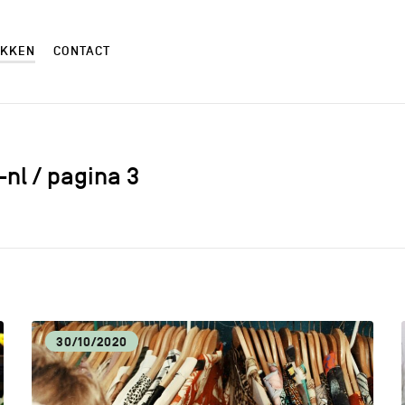
EKKEN
CONTACT
e-nl / pagina 3
AMBACHTEN
AND
CM
CUL
30/10/2020
ECONOMISCHE DYNAMIEK
HOR