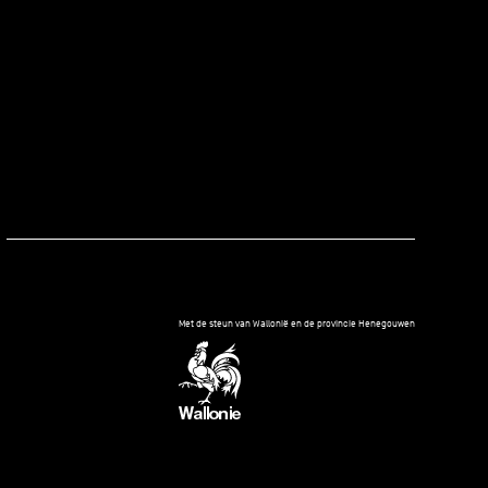
kedIn
Met de steun van Wallonië en de provincie Henegouwen