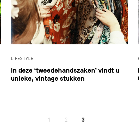
LIFESTYLE
LOK
MILIEU
OND
LIFESTYLE
ONTDEKKEN
In deze ‘tweedehandszaken’ vindt u
unieke, vintage stukken
1
2
3