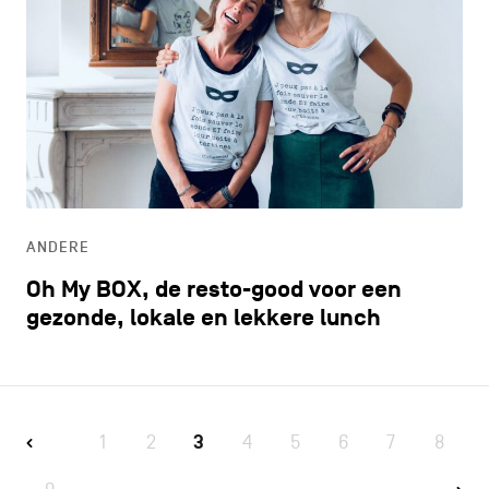
ANDERE
Oh My BOX, de resto-good voor een
gezonde, lokale en lekkere lunch
1
2
3
4
5
6
7
8