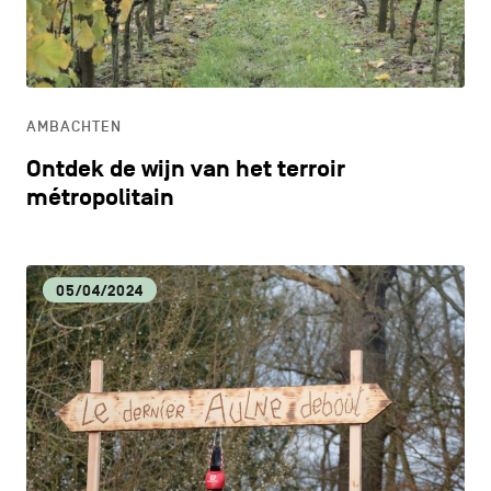
CONTACT
navigatie
CULTUUR
ALGEMENE VOORWAARDEN
ECONOMISCHE DYNAMIEK
COOKIEBELEID
AMBACHTEN
Ontdek de wijn van het terroir
PRIVACYBELEID
HORECA
métropolitain
Facebook
Instagram
Youtube
LinkedIn
LIFESTYLE
05/04/2024
NL
EN
FR
LOKALE VOEDINGSPRODUCTEN
MILIEU