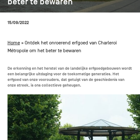
beter te bewaren
beter te bewaren
CONTACT
navigatie
ALGEMENE VOORWAARDEN
15/09/2022
COOKIEBELEID
Home
»
Ontdek het onroerend erfgoed van Charleroi
Métropole om het beter te bewaren
PRIVACYBELEID
Facebook
Instagram
Youtube
LinkedIn
De erkenning en het herstel van de landelijke erfgoedgebouwen wordt
een belangrijke uitdaging voor de toekomstige generaties. Het
erfgoed van onze voorouders, dat getuigt van de geschiedenis van
onze streek, is ons collectieve geheugen.
NL
EN
FR