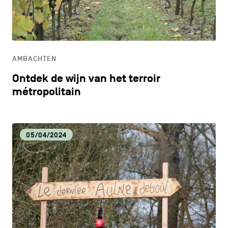
CONTACT
navigatie
CULTUUR
ALGEMENE VOORWAARDEN
ECONOMISCHE DYNAMIEK
COOKIEBELEID
AMBACHTEN
Ontdek de wijn van het terroir
PRIVACYBELEID
HORECA
métropolitain
Facebook
Instagram
Youtube
LinkedIn
LIFESTYLE
05/04/2024
NL
EN
FR
LOKALE VOEDINGSPRODUCTEN
MILIEU