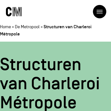
Charleroi
Me
Métropole
Zoeken
Zoeken
Structuren van Charleroi
Home
»
De Metropool
»
Métropole
Hoofdnavigatie
De Metropool
De Metropool
Projets
Structuren
Structures
Entreprendre
Ontdekken
Manger local
van Charleroi
Se déplacer
Contact
Se former
Visiter
Métropole
Secundaire