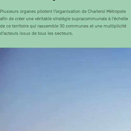
CONTACT
navigatie
Plusieurs organes pilotent l’organisation de Charleroi Métropole
ALGEMENE VOORWAARDEN
afin de créer une véritable stratégie supracommunale à l’échelle
de ce territoire qui rassemble 30 communes et une multiplicité
COOKIEBELEID
d’acteurs issus de tous les secteurs.
PRIVACYBELEID
Facebook
Instagram
Youtube
LinkedIn
NL
EN
FR