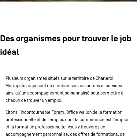
CONTACTEZ-NOUS
secondaire
MENTIONS LÉGALES
COOKIES POLICY
Des organismes pour trouver le job
idéal
POLITIQUE VIE PRIVÉE
Facebook
Instagram
Youtube
LinkedIn
Plusieurs organismes situés sur le territoire de Charleroi
Métropole proposent de nombreuses ressources et services
FR
NL
EN
ainsi qu’un accompagnement personnalisé pour permettre à
chacun de trouver un emploi.
Citons l’incontournable
Forem
, Office wallon de la formation
professionnelle et de l’emploi, dont la compétence est l’emploi
et la formation professionnelle. Vous y trouverez un
accompagnement personnalisé, des offres de formations, de