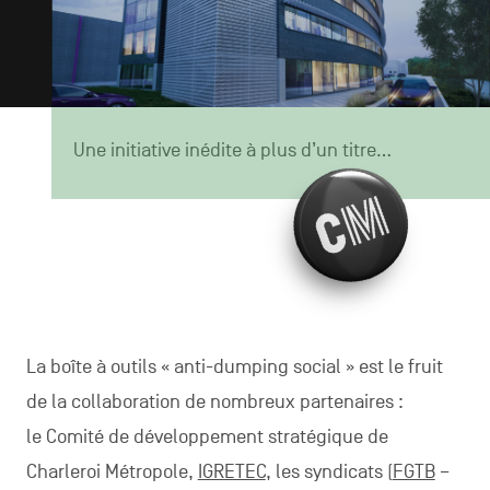
CONTACTEZ-NOUS
secondaire
MENTIONS LÉGALES
COOKIES POLICY
Une initiative inédite à plus d’un titre...
POLITIQUE VIE PRIVÉE
Facebook
Instagram
Youtube
LinkedIn
FR
NL
EN
La boîte à outils « anti-dumping social » est le fruit
de la collaboration de nombreux partenaires :
le Comité de développement stratégique de
Charleroi Métropole,
IGRETEC
, les syndicats (
FGTB
–