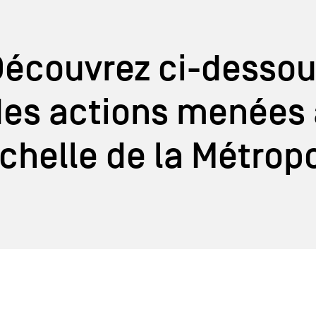
écouvrez ci-desso
des actions menées 
échelle de la Métrop