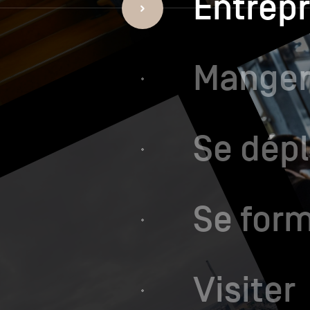
Entrep
Manger
Se dép
Se for
Visiter