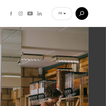
Facebook
Instagram
Youtube
LinkedIn
Afficher/Masquer
FR
la
Recherche
NL
EN
Rechercher