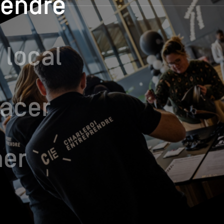
rendre
 local
lacer
mer