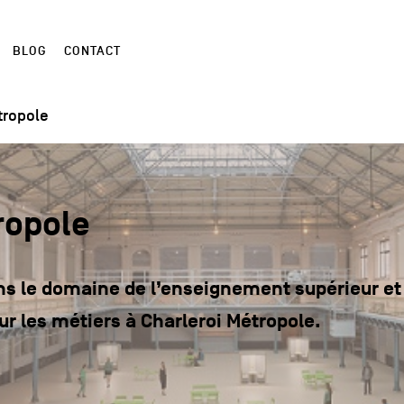
BLOG
CONTACT
tropole
ropole
ns le domaine de l’enseignement supérieur et u
ur les métiers à Charleroi Métropole.