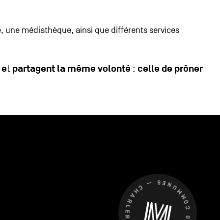
e, une médiathèque, ainsi que différents services
 e
partagent la même volonté
celle de prôner
t
:
CHARLEROI MÉTROPOLE — 30 COMMUNES —