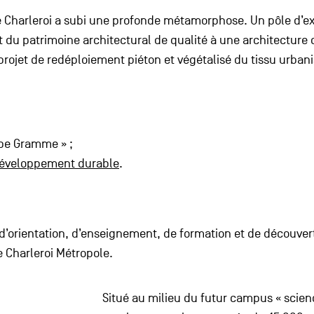
 Charleroi a subi une profonde métamorphose. Un pôle d’exce
du patrimoine architectural de qualité à une architecture co
le projet de redéploiement piéton et végétalisé du tissu urban
obe Gramme » ;
 développement durable
.
d’orientation, d’enseignement, de formation et de découvert
e Charleroi Métropole.
Situé au milieu du futur campus « scienc