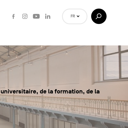
Facebook
Instagram
Youtube
LinkedIn
Afficher/Masquer
FR
la
Recherche
NL
EN
Rechercher
niversitaire, de la formation, de la