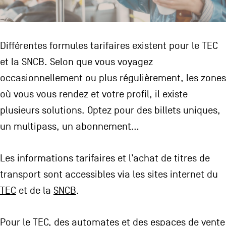
CONTACTEZ-NOUS
secondaire
MENTIONS LÉGALES
Différentes formules tarifaires existent pour le TEC
COOKIES POLICY
et la SNCB. Selon que vous voyagez
occasionnellement ou plus régulièrement, les zones
POLITIQUE VIE PRIVÉE
où vous vous rendez et votre profil, il existe
Facebook
Instagram
Youtube
LinkedIn
plusieurs solutions. Optez pour des billets uniques,
un multipass, un abonnement…
FR
NL
EN
Les informations tarifaires et l’achat de titres de
transport sont accessibles via les sites internet du
TEC
et de la
SNCB
.
Pour le TEC, des automates et des espaces de vente