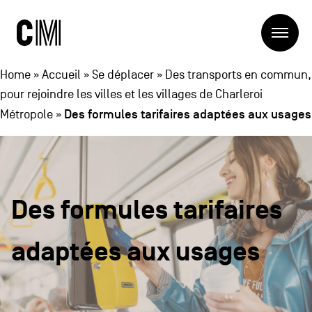
Charleroi
Me
Métropole
Rechercher
Recherc
Home
»
Accueil
»
Se déplacer
»
Des transports en commun,
pour rejoindre les villes et les villages de Charleroi
Des formules tarifaires adaptées aux usages
Métropole
»
Navigation
Charleroi Métropole
principale
La Métropole
Projets
Structures
Entreprendre
Des formules tarifaires
Blog
Manger local
Se déplacer
adaptées aux usages
Contact
Se former
Visiter
Navigation