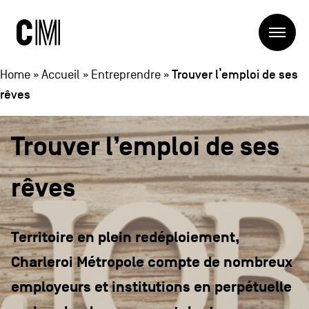
Charleroi
Me
Métropole
Rechercher
Recherc
Trouver l’emploi de ses
Home
»
Accueil
»
Entreprendre
»
rêves
Navigation
Charleroi Métropole
principale
Trouver l’emploi de ses
La Métropole
Projets
Structures
rêves
Entreprendre
Blog
Manger local
Se déplacer
Territoire en plein redéploiement,
Contact
Se former
Charleroi Métropole compte de nombreux
Visiter
employeurs et institutions en perpétuelle
Navigation