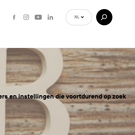
Facebook
Instagram
Youtube
LinkedIn
Toggle
NL
Search
EN
FR
Zoeken
ers en instellingen die voortdurend op zoek