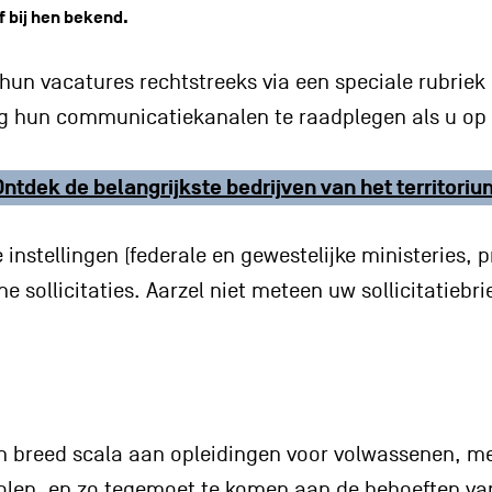
 bij hen bekend.
 hun vacatures rechtstreeks via een speciale rubrie
g hun communicatiekanalen te raadplegen als u op d
Ontdek de belangrijkste bedrijven van het territoriu
 instellingen (federale en gewestelijke ministeries
 sollicitaties. Aarzel niet meteen uw sollicitatiebrie
en breed scala aan opleidingen voor volwassenen, m
holen, en zo tegemoet te komen aan de behoeften van