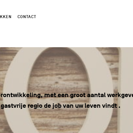
EKKEN
CONTACT
herontwikkeling, met een groot aantal werkgev
 gastvrije regio de job van uw leven vindt
.