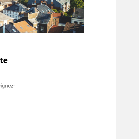
ite
eignez-