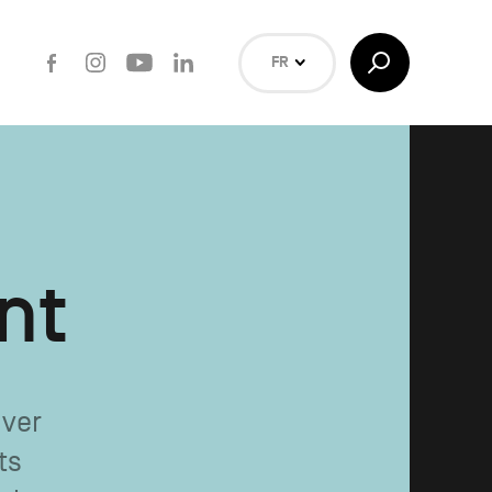
Facebook
Instagram
Youtube
LinkedIn
Afficher/Masquer
FR
la
Recherche
NL
EN
Rechercher
nt
uver
ts