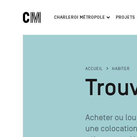
Charleroi
Navigation
CHARLEROI MÉTROPOLE
PROJETS
Métropole
principale
Rechercher
ACCUEIL
HABITER
Trou
Acheter ou lo
une colocation