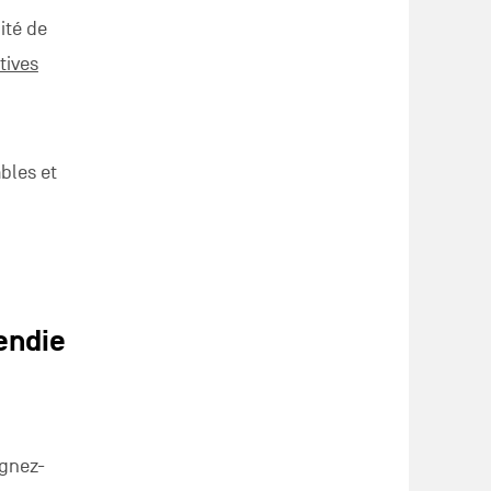
ité de
atives
bles et
endie
ignez-