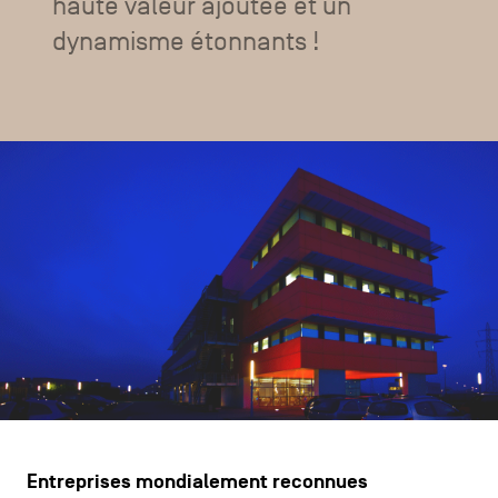
haute valeur ajoutée et un
CONTACTEZ-NOUS
secondaire
dynamisme étonnants !
MENTIONS LÉGALES
COOKIES POLICY
POLITIQUE VIE PRIVÉE
Facebook
Instagram
Youtube
LinkedIn
FR
NL
EN
Entreprises mondialement reconnues