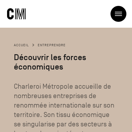
Charleroi
Me
Métropole
Rechercher
Recherc
ACCUEIL
ENTREPRENDRE
Navigation
Charleroi Métropole
Découvrir les forces
principale
La Métropole
économiques
Projets
Structures
Entreprendre
Blog
Charleroi Métropole accueille de
Manger local
nombreuses entreprises de
Se déplacer
Contact
Se former
renommée internationale sur son
Visiter
territoire. Son tissu économique
se singularise par des secteurs à
Navigation