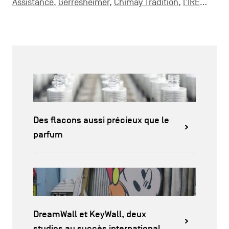
Assistance,
Gerresheimer
,
Chimay Tradition
,
l’IRE
…
Des flacons aussi précieux que le
parfum
DreamWall et KeyWall, deux
studios au succès international