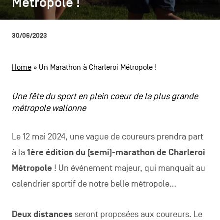
Métropole !
Métropole !
CONTACTEZ-NOUS
secondaire
MENTIONS LÉGALES
30/06/2023
COOKIES POLICY
Home
»
Un Marathon à Charleroi Métropole !
POLITIQUE VIE PRIVÉE
Une fête du sport en plein coeur de la plus grande
Facebook
Instagram
Youtube
LinkedIn
métropole wallonne
Le 12 mai 2024, une vague de coureurs prendra part
FR
NL
EN
à la
1ère édition du (semi)-marathon de Charleroi
Métropole
! Un événement majeur, qui manquait au
calendrier sportif de notre belle métropole…
Deux distances
seront proposées aux coureurs. Le