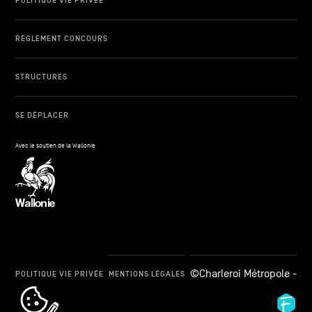
POLITIQUE VIE PRIVÉE
RÈGLEMENT CONCOURS
STRUCTURES
SE DÉPLACER
Avec le soutien de la Wallonie
©Charleroi Métropole -
POLITIQUE VIE PRIVÉE
MENTIONS LÉGALES
cookie_notice_link
Fid