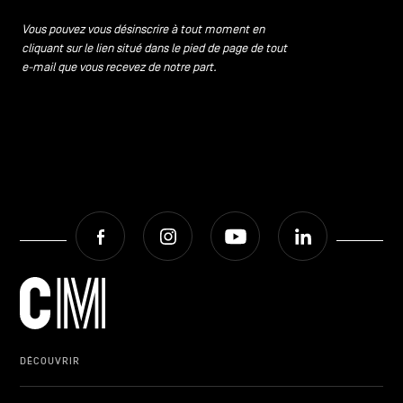
CONTACTEZ-NOUS
secondaire
Vous pouvez vous désinscrire à tout moment en
cliquant sur le lien situé dans le pied de page de tout
MENTIONS LÉGALES
e-mail que vous recevez de notre part.
COOKIES POLICY
POLITIQUE VIE PRIVÉE
Facebook
Instagram
Youtube
LinkedIn
Facebook
Instagram
Youtube
LinkedIn
FR
NL
EN
DÉCOUVRIR