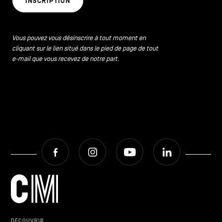
INSCRIPTION
CONTACTEZ-NOUS
secondaire
MENTIONS LÉGALES
Vous pouvez vous désinscrire à tout moment en
cliquant sur le lien situé dans le pied de page de tout
COOKIES POLICY
e-mail que vous recevez de notre part.
POLITIQUE VIE PRIVÉE
Facebook
Instagram
Youtube
LinkedIn
Facebook
Instagram
Youtube
LinkedIn
FR
NL
EN
DÉCOUVRIR