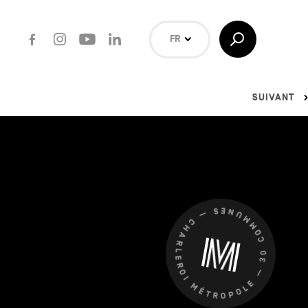
Facebook
Instagram
Youtube
LinkedIn
Afficher/Masquer
FR
la
Recherche
NL
EN
SUIVANT
Rechercher
CHARLEROI MÉTROPOLE — 30 COMMUNES —