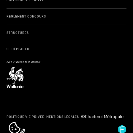
POLITIQUE VIE PRIVÉE
RÈGLEMENT CONCOURS
STRUCTURES
SE DÉPLACER
Avec le soutien de la Wallonie
©Charleroi Métropole -
POLITIQUE VIE PRIVÉE
MENTIONS LÉGALES
cookie_notice_link
Fid