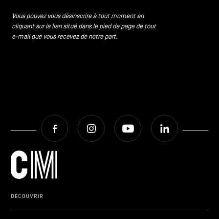
CONTACTEZ-NOUS
secondaire
Vous pouvez vous désinscrire à tout moment en
cliquant sur le lien situé dans le pied de page de tout
MENTIONS LÉGALES
e-mail que vous recevez de notre part.
COOKIES POLICY
POLITIQUE VIE PRIVÉE
Facebook
Instagram
Youtube
LinkedIn
Facebook
Instagram
Youtube
LinkedIn
FR
NL
EN
DÉCOUVRIR