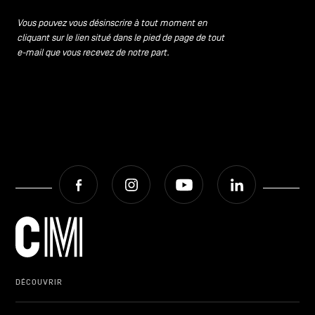
CONTACTEZ-NOUS
secondaire
Vous pouvez vous désinscrire à tout moment en
cliquant sur le lien situé dans le pied de page de tout
MENTIONS LÉGALES
e-mail que vous recevez de notre part.
COOKIES POLICY
POLITIQUE VIE PRIVÉE
Facebook
Instagram
Youtube
LinkedIn
Facebook
Instagram
Youtube
LinkedIn
FR
NL
EN
DÉCOUVRIR