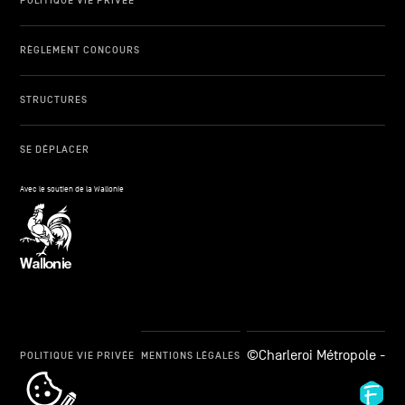
POLITIQUE VIE PRIVÉE
RÈGLEMENT CONCOURS
STRUCTURES
SE DÉPLACER
Avec le soutien de la Wallonie
©Charleroi Métropole -
POLITIQUE VIE PRIVÉE
MENTIONS LÉGALES
cookie_notice_link
Fid