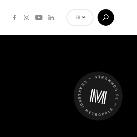
Facebook
Instagram
Youtube
LinkedIn
Afficher/Masquer
FR
la
Recherche
NL
EN
Rechercher
CHARLEROI MÉTROPOLE — 30 COMMUNES —