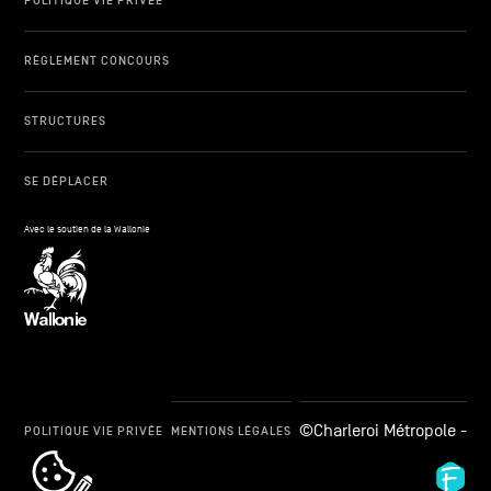
POLITIQUE VIE PRIVÉE
RÈGLEMENT CONCOURS
STRUCTURES
SE DÉPLACER
Avec le soutien de la Wallonie
©Charleroi Métropole -
POLITIQUE VIE PRIVÉE
MENTIONS LÉGALES
cookie_notice_link
Fid