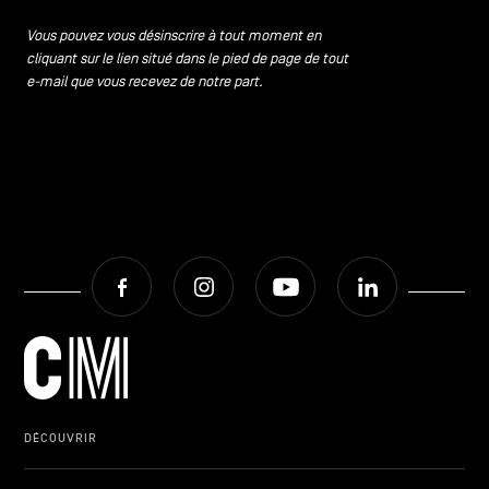
CONTACTEZ-NOUS
secondaire
Vous pouvez vous désinscrire à tout moment en
cliquant sur le lien situé dans le pied de page de tout
MENTIONS LÉGALES
e-mail que vous recevez de notre part.
COOKIES POLICY
POLITIQUE VIE PRIVÉE
Facebook
Instagram
Youtube
LinkedIn
Facebook
Instagram
Youtube
LinkedIn
FR
NL
EN
DÉCOUVRIR