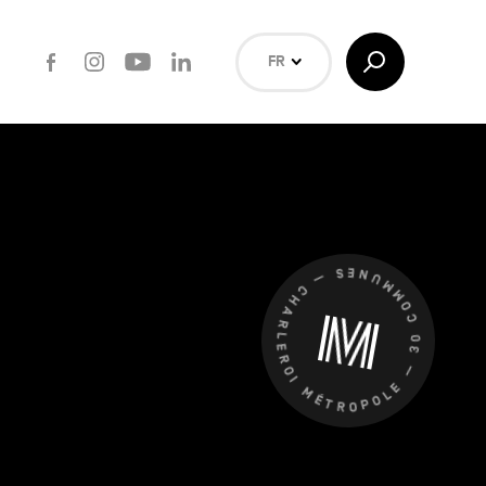
Facebook
Instagram
Youtube
LinkedIn
Afficher/Masquer
FR
la
Recherche
NL
EN
Rechercher
CHARLEROI MÉTROPOLE — 30 COMMUNES —