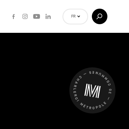
Facebook
Instagram
Youtube
LinkedIn
Afficher/Masquer
FR
la
Recherche
NL
EN
Rechercher
CHARLEROI MÉTROPOLE — 30 COMMUNES —