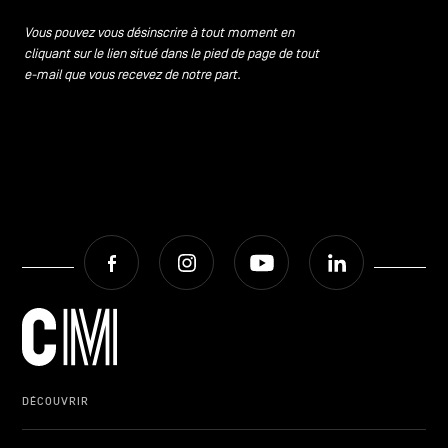
CONTACTEZ-NOUS
secondaire
Vous pouvez vous désinscrire à tout moment en
cliquant sur le lien situé dans le pied de page de tout
MENTIONS LÉGALES
e-mail que vous recevez de notre part.
COOKIES POLICY
POLITIQUE VIE PRIVÉE
Facebook
Instagram
Youtube
LinkedIn
Facebook
Instagram
Youtube
LinkedIn
FR
NL
EN
DÉCOUVRIR