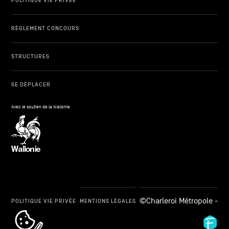
POLITIQUE VIE PRIVÉE
RÈGLEMENT CONCOURS
STRUCTURES
SE DÉPLACER
Avec le soutien de la Wallonie
©Charleroi Métropole -
POLITIQUE VIE PRIVÉE
MENTIONS LÉGALES
cookie_notice_link
Fid