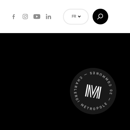
Facebook
Instagram
Youtube
LinkedIn
Afficher/Masquer
FR
la
Recherche
NL
EN
Rechercher
CHARLEROI MÉTROPOLE — 30 COMMUNES —