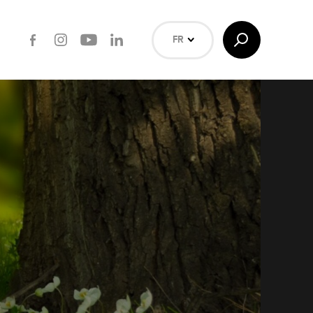
Facebook
Instagram
Youtube
LinkedIn
Afficher/Masquer
FR
la
Recherche
NL
EN
Rechercher