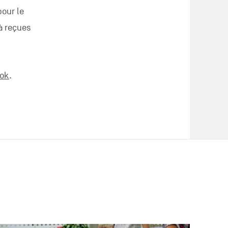
pour le
à reçues
ook
.