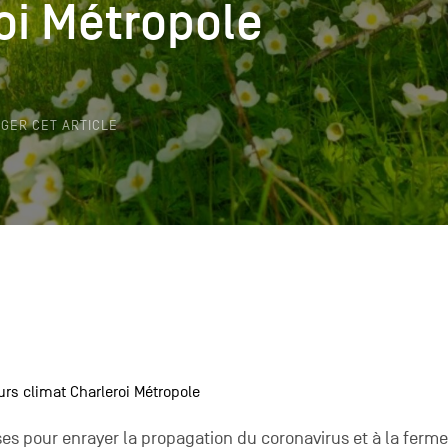
oi Métropole
oi Métropole
k
GER CET ARTICLE
rs climat Charleroi Métropole
es pour enrayer la propagation du coronavirus et à la ferm