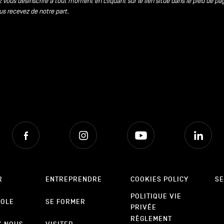
 vous désinscrire à tout moment en cliquant sur le lien situé dans le pied de pa
us recevez de notre part.
Facebook
Instagram
Youtube
Lin
R
ENTREPRENDRE
COOKIES POLICY
SE
POLITIQUE VIE
POLE
SE FORMER
PRIVÉE
RÈGLEMENT