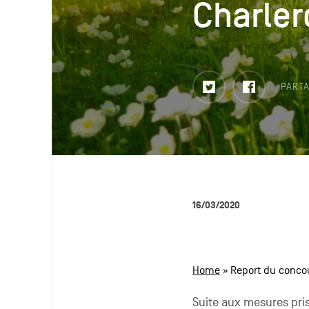
Charler
Charler
Twitter
Faceboo
PARTA
16/03/2020
Home
»
Report du concou
Suite aux mesures pris