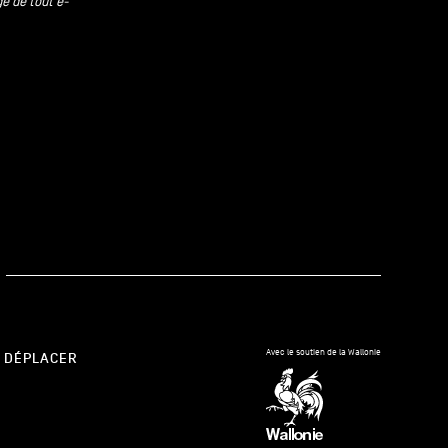
ge de tout e-
kedIn
Avec le soutien de la Wallonie
 DÉPLACER