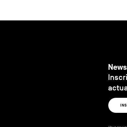
News
Inscr
actua
IN