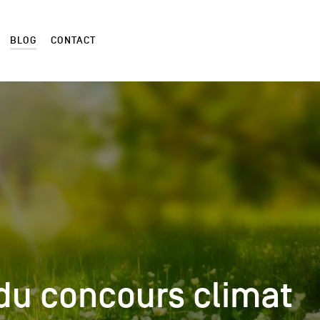
BLOG
CONTACT
du concours climat
du concours climat